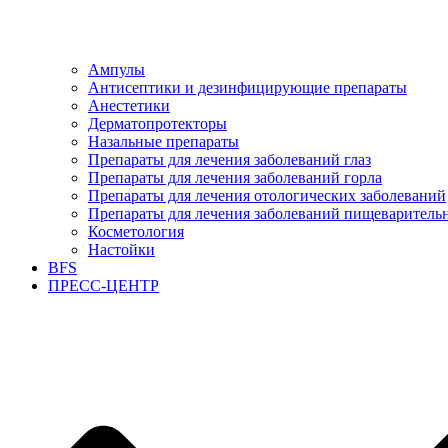
Ампулы
Антисептики и дезинфицирующие препараты
Анестетики
Дерматопротекторы
Назальные препараты
Препараты для лечения заболеваний глаз
Препараты для лечения заболеваний горла
Препараты для лечения отологических заболеваний
Препараты для лечения заболеваний пищеварительн
Косметология
Настойки
BFS
ПРЕСС-ЦЕНТР