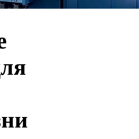
е
для
зни