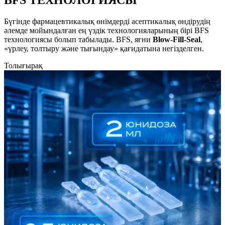
Бүгінде фармацевтикалық өнімдерді асептикалық өндірудің
әлемде мойындалған ең үздік технологияларының бірі BFS
технологиясы болып табылады. BFS, яғни
Blow-Fill-Seal
,
«үрлеу, толтыру және тығындау» қағидатына негізделген.
Толығырақ