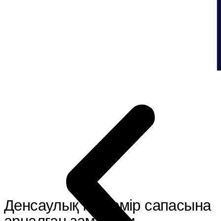
Денсаулық пен
өмір сапасына