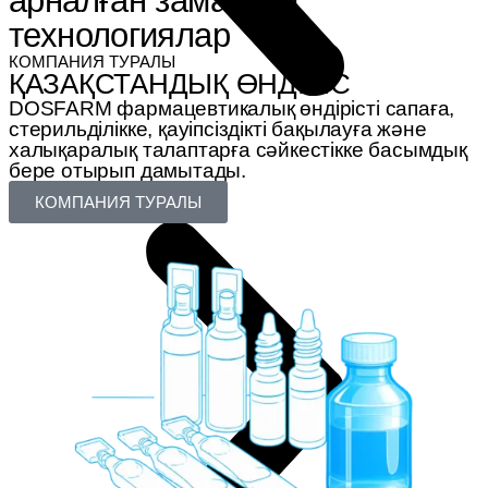
арналған
заманауи
технологиялар
КОМПАНИЯ ТУРАЛЫ
ҚАЗАҚСТАНДЫҚ ӨНДІРІС
DOSFARM фармацевтикалық өндірісті сапаға,
стерильділікке, қауіпсіздікті бақылауға және
халықаралық талаптарға сәйкестікке басымдық
бере отырып дамытады.
КОМПАНИЯ ТУРАЛЫ